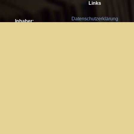
Links
Datenschutzerklärung
Inhaber:
Es gelten die
AGB
Nachhaltigkeit CSR
Kay Burki
Erdbergstr. 10/3
Feedback
1030 Wien
Bitte senden Sie uns Ihre Ideen,
UID: AT U67122678
Fehlerberichte und Anregungen!
Jedes Feedback ist für uns sehr
Impressum:
wichtig und wird von uns sehr
WKO Wien
geschätzt.
Part of the network: