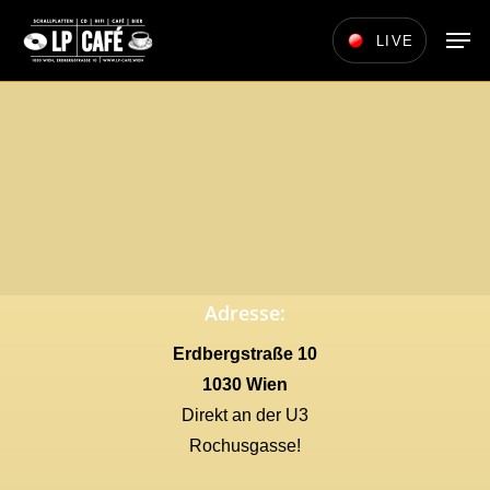
Skip
Men
LIVE
to
main
content
Adresse:
Erdbergstraße 10
1030 Wien
Direkt an der U3
Rochusgasse!