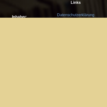
Links
Datenschutzerklärung
Inhaber:
Es gelten die
AGB
Nachhaltigkeit CSR
Kay Burki
Erdbergstr. 10/3
Feedback
1030 Wien
Bitte senden Sie uns Ihre Ideen,
UID: AT U67122678
Fehlerberichte und Anregungen!
Jedes Feedback ist für uns sehr
Impressum:
wichtig und wird von uns sehr
WKO Wien
geschätzt.
Part of the network: