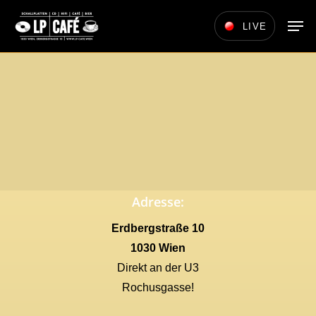
Skip
Men
LIVE
to
main
content
Adresse:
Erdbergstraße 10
1030 Wien
Direkt an der U3
Rochusgasse!