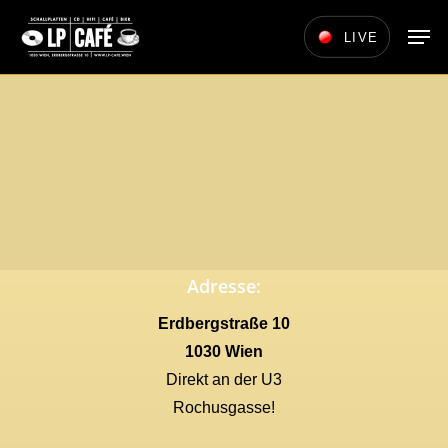
Skip
Men
LIVE
to
main
content
Adresse:
Erdbergstraße 10
1030 Wien
Direkt an der U3
Rochusgasse!