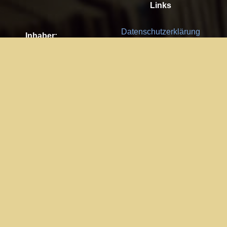
Links
Datenschutzerklärung
Inhaber:
Es gelten die
AGB
Nachhaltigkeit CSR
Kay Burki
Erdbergstr. 10/3
Feedback
1030 Wien
Bitte senden Sie uns Ihre Ideen,
UID: AT U67122678
Fehlerberichte und Anregungen!
Jedes Feedback ist für uns sehr
Impressum:
wichtig und wird von uns sehr
WKO Wien
geschätzt.
Part of the network: