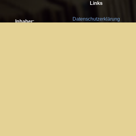
Links
Datenschutzerklärung
Inhaber:
Es gelten die
AGB
Nachhaltigkeit CSR
Kay Burki
Erdbergstr. 10/3
Feedback
1030 Wien
Bitte senden Sie uns Ihre Ideen,
UID: AT U67122678
Fehlerberichte und Anregungen!
Jedes Feedback ist für uns sehr
Impressum:
wichtig und wird von uns sehr
WKO Wien
geschätzt.
Part of the network: