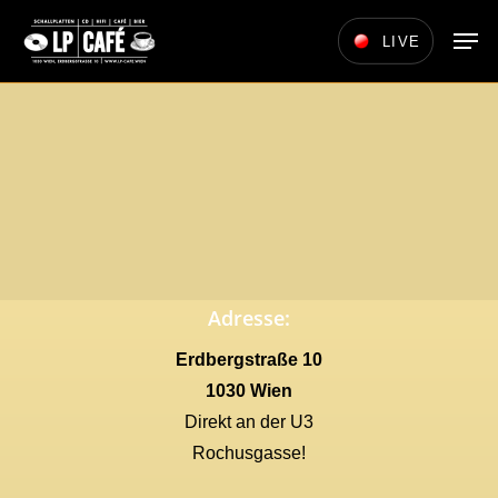
Skip
Men
LIVE
to
main
content
Adresse:
Erdbergstraße 10
1030 Wien
Direkt an der U3
Rochusgasse!