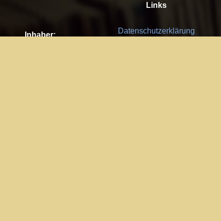
Links
Datenschutzerklärung
Inhaber:
Es gelten die
AGB
Nachhaltigkeit CSR
Kay Burki
Erdbergstr. 10/3
Feedback
1030 Wien
Bitte senden Sie uns Ihre Ideen,
UID: AT U67122678
Fehlerberichte und Anregungen!
Jedes Feedback ist für uns sehr
Impressum:
wichtig und wird von uns sehr
WKO Wien
geschätzt.
Part of the network: