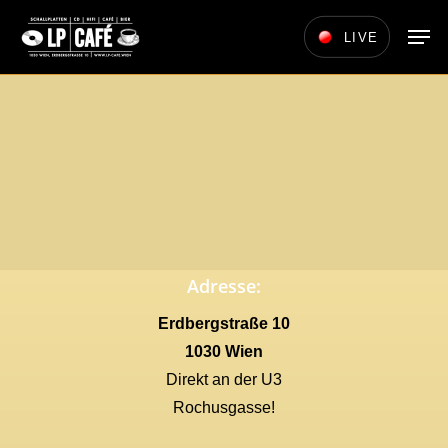
Skip
Men
LIVE
to
main
content
Adresse:
Erdbergstraße 10
1030 Wien
Direkt an der U3
Rochusgasse!