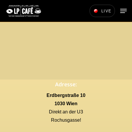
Skip
Men
LIVE
to
main
content
Adresse:
Erdbergstraße 10
1030 Wien
Direkt an der U3
Rochusgasse!