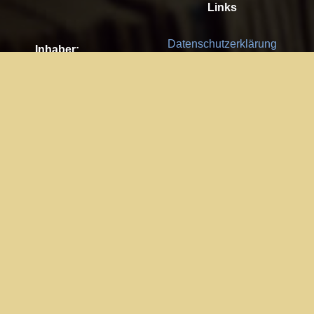
Links
Datenschutzerklärung
Inhaber:
Es gelten die
AGB
Nachhaltigkeit CSR
Kay Burki
Erdbergstr. 10/3
Feedback
1030 Wien
Bitte senden Sie uns Ihre Ideen,
UID: AT U67122678
Fehlerberichte und Anregungen!
Jedes Feedback ist für uns sehr
Impressum:
wichtig und wird von uns sehr
WKO Wien
geschätzt.
Part of the network: