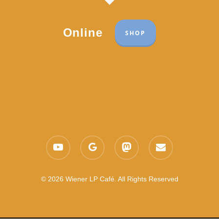
Online
SHOP
Part of the network:
Links
youtube
google-
mastodon
email
Datenschutzerklärung
plus
Es gelten die
AGB
Nachhaltigkeit CSR
© 2026 Wiener LP Café. All Rights Reserved
Feedback