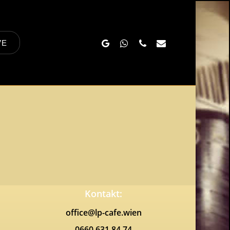
Google-
Whatsapp
Phone
Email
VE
Plus
Kontakt:
office@lp-cafe.wien
0660 631 84 74