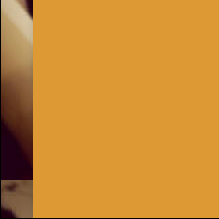
Inhaber:
Kay Burki
Erdbergstr. 10/3
1030 Wien
UID: AT U67122678