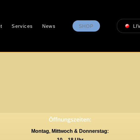
t
Services
News
SHOP
LI
Öffnungszeiten:
Montag, Mittwoch & Donnerstag:
10 – 18 Uhr