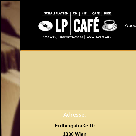
Skip
to
main
Abou
content
Adresse:
Erdbergstraße 10
1030 Wien