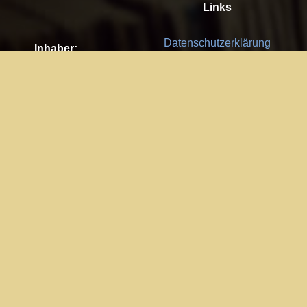
Links
Datenschutzerklärung
Inhaber:
Es gelten die
AGB
Nachhaltigkeit CSR
Kay Burki
Erdbergstr. 10/3
Feedback
1030 Wien
Bitte senden Sie uns Ihre Ideen,
UID: AT U67122678
Fehlerberichte und Anregungen!
Jedes Feedback ist für uns sehr
Impressum:
wichtig und wird von uns sehr
WKO Wien
geschätzt.
Part of the network: