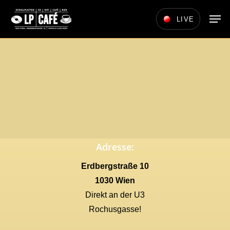
Skip
Men
LIVE
to
main
content
Adresse:
Erdbergstraße 10
1030 Wien
Direkt an der U3
Rochusgasse!