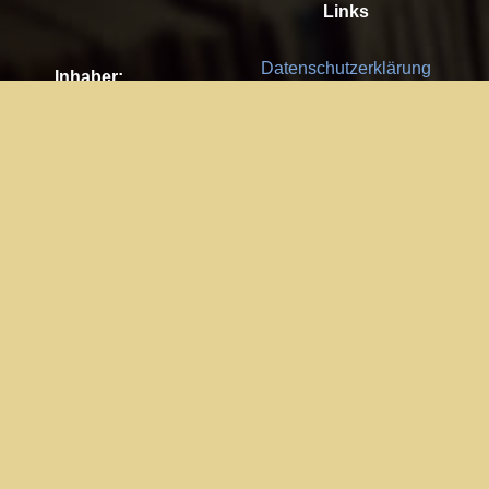
Links
Datenschutzerklärung
Inhaber:
Es gelten die
AGB
Nachhaltigkeit CSR
Kay Burki
Erdbergstr. 10/3
Feedback
1030 Wien
Bitte senden Sie uns Ihre Ideen,
UID: AT U67122678
Fehlerberichte und Anregungen!
Jedes Feedback ist für uns sehr
Impressum:
wichtig und wird von uns sehr
WKO Wien
geschätzt.
Part of the network: