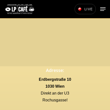
Skip
Men
LIVE
to
main
content
Adresse:
Erdbergstraße 10
1030 Wien
Direkt an der U3
Rochusgasse!