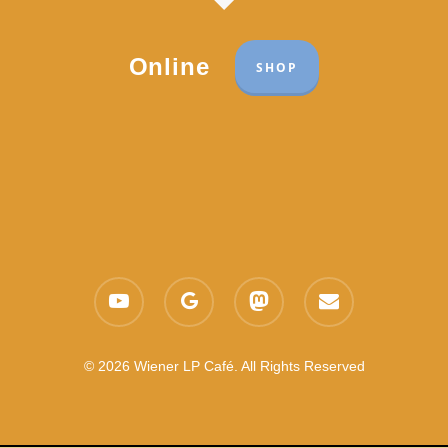
Online
SHOP
Part of the network:
Links
youtube
google-
mastodon
email
Datenschutzerklärung
plus
Es gelten die
AGB
Nachhaltigkeit CSR
© 2026 Wiener LP Café. All Rights Reserved
Feedback