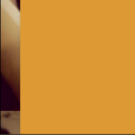
Inhaber:
Kay Burki
Erdbergstr. 10/3
1030 Wien
UID: AT U67122678