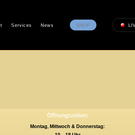
t
Services
News
SHOP
LI
Öffnungszeiten:
Montag, Mittwoch & Donnerstag:
10 – 18 Uhr