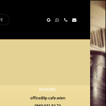
Google-
Whatsapp
Phone
Email
VE
Plus
Kontakt:
office@lp-cafe.wien
0660 631 84 74