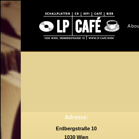
Skip
to
main
Abou
content
Adresse:
Erdbergstraße 10
1030 Wien