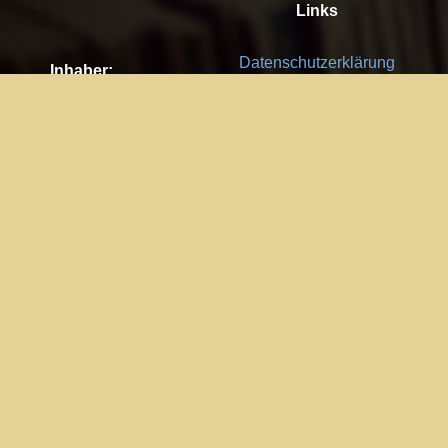
Links
Datenschutzerklärung
Inhaber:
Es gelten die
AGB
Nachhaltigkeit CSR
Kay Burki
Erdbergstr. 10/3
Feedback
1030 Wien
Bitte senden Sie uns Ihre Ideen,
UID: AT U67122678
Fehlerberichte und Anregungen!
Jedes Feedback ist für uns sehr
Impressum:
wichtig und wird von uns sehr
WKO Wien
geschätzt.
Part of the network: