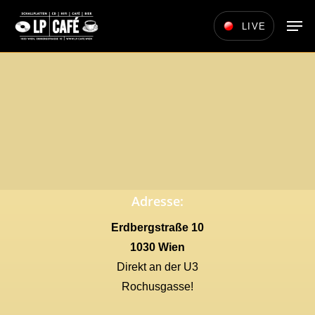
Skip
Men
LIVE
to
main
content
Adresse:
Erdbergstraße 10
1030 Wien
Direkt an der U3
Rochusgasse!