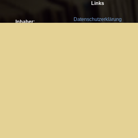
Links
Datenschutzerklärung
Inhaber:
Es gelten die
AGB
Nachhaltigkeit CSR
Kay Burki
Erdbergstr. 10/3
Feedback
1030 Wien
Bitte senden Sie uns Ihre Ideen,
UID: AT U67122678
Fehlerberichte und Anregungen!
Jedes Feedback ist für uns sehr
Impressum:
wichtig und wird von uns sehr
WKO Wien
geschätzt.
Part of the network: