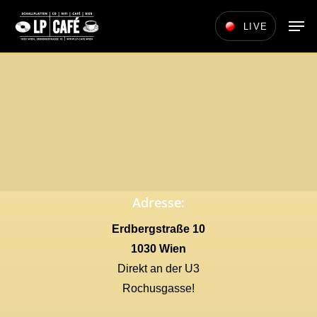
Skip
Men
LIVE
to
main
content
Adresse:
Erdbergstraße 10
1030 Wien
Direkt an der U3
Rochusgasse!