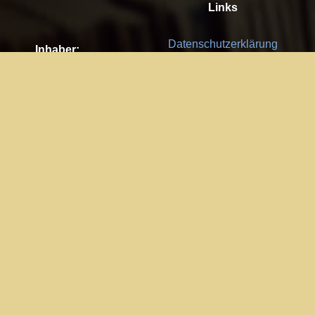
Links
Datenschutzerklärung
Inhaber:
Es gelten die
AGB
Nachhaltigkeit CSR
Kay Burki
Erdbergstr. 10/3
Feedback
1030 Wien
Bitte senden Sie uns Ihre Ideen,
UID: AT U67122678
Fehlerberichte und Anregungen!
Jedes Feedback ist für uns sehr
Impressum:
wichtig und wird von uns sehr
WKO Wien
geschätzt.
Part of the network: