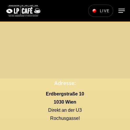
Skip
Men
LIVE
to
main
content
Adresse:
Erdbergstraße 10
1030 Wien
Direkt an der U3
Rochusgasse!