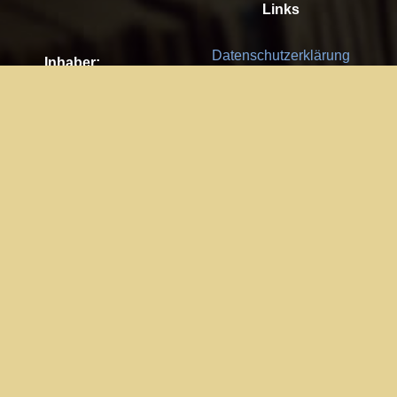
Links
Datenschutzerklärung
Inhaber:
Es gelten die
AGB
Nachhaltigkeit CSR
Kay Burki
Erdbergstr. 10/3
Feedback
1030 Wien
Bitte senden Sie uns Ihre Ideen,
UID: AT U67122678
Fehlerberichte und Anregungen!
Jedes Feedback ist für uns sehr
Impressum:
wichtig und wird von uns sehr
WKO Wien
geschätzt.
Part of the network: