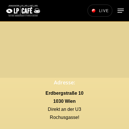
Skip
Men
LIVE
to
main
content
Adresse:
Erdbergstraße 10
1030 Wien
Direkt an der U3
Rochusgasse!