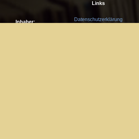
Links
Datenschutzerklärung
Inhaber:
Es gelten die
AGB
Nachhaltigkeit CSR
Kay Burki
Erdbergstr. 10/3
Feedback
1030 Wien
Bitte senden Sie uns Ihre Ideen,
UID: AT U67122678
Fehlerberichte und Anregungen!
Jedes Feedback ist für uns sehr
Impressum:
wichtig und wird von uns sehr
WKO Wien
geschätzt.
Part of the network: