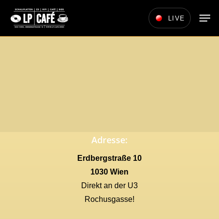
Skip
Men
LIVE
to
main
content
Adresse:
Erdbergstraße 10
1030 Wien
Direkt an der U3
Rochusgasse!