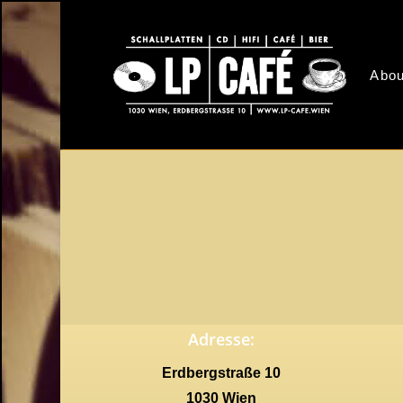
Skip
to
main
Abou
content
Adresse:
Erdbergstraße 10
1030 Wien