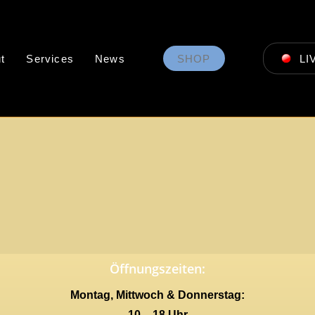
t
Services
News
SHOP
LI
Öffnungszeiten:
Montag, Mittwoch & Donnerstag:
10 – 18 Uhr