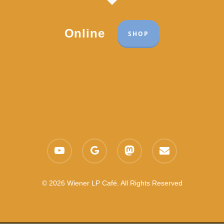
Online
SHOP
Part of the network:
Links
youtube
google-
mastodon
email
Datenschutzerklärung
plus
Es gelten die
AGB
Nachhaltigkeit CSR
© 2026 Wiener LP Café. All Rights Reserved
Feedback