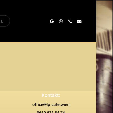
Google-
Whatsapp
Phone
Email
VE
Plus
Kontakt:
office@lp-cafe.wien
0660 631 84 74