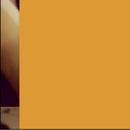
Inhaber:
Kay Burki
Erdbergstr. 10/3
1030 Wien
UID: AT U67122678