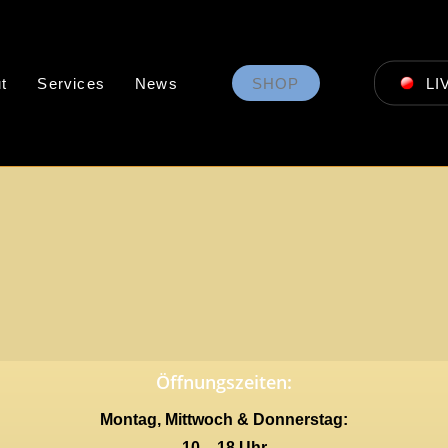
t
Services
News
SHOP
LI
Öffnungszeiten:
Montag, Mittwoch & Donnerstag:
10 – 18 Uhr