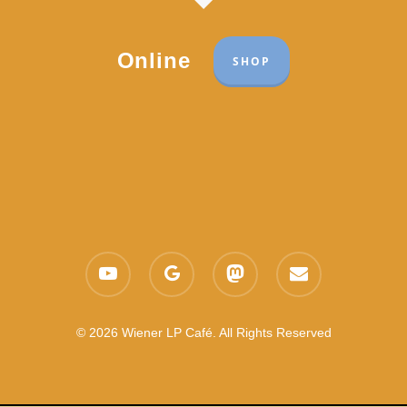
Online
SHOP
Part of the network:
Links
youtube
google-
mastodon
email
Datenschutzerklärung
plus
Es gelten die
AGB
Nachhaltigkeit CSR
© 2026 Wiener LP Café. All Rights Reserved
Feedback