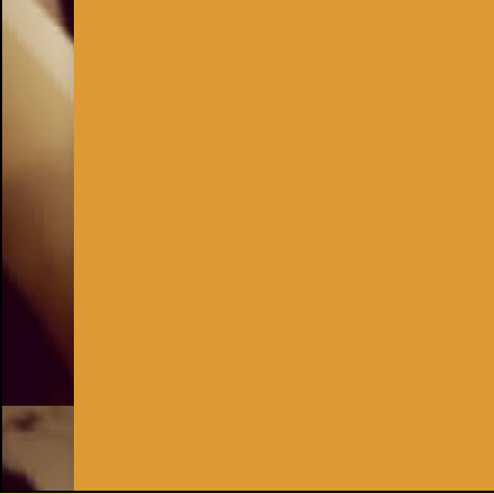
Inhaber:
Kay Burki
Erdbergstr. 10/3
1030 Wien
UID: AT U67122678