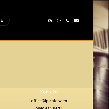
Google-
Whatsapp
Phone
Email
VE
Plus
Kontakt:
office@lp-cafe.wien
0660 631 84 74