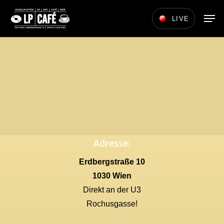
Skip
Men
LIVE
to
main
content
Adresse:
Erdbergstraße 10
1030 Wien
Direkt an der U3
Rochusgasse!