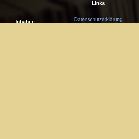
Links
Datenschutzerklärung
Inhaber:
Es gelten die
AGB
Nachhaltigkeit CSR
Kay Burki
Erdbergstr. 10/3
Feedback
1030 Wien
Bitte senden Sie uns Ihre Ideen,
UID: AT U67122678
Fehlerberichte und Anregungen!
Jedes Feedback ist für uns sehr
Impressum:
wichtig und wird von uns sehr
WKO Wien
geschätzt.
Part of the network: