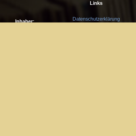
Links
Datenschutzerklärung
Inhaber:
Es gelten die
AGB
Nachhaltigkeit CSR
Kay Burki
Erdbergstr. 10/3
Feedback
1030 Wien
Bitte senden Sie uns Ihre Ideen,
UID: AT U67122678
Fehlerberichte und Anregungen!
Jedes Feedback ist für uns sehr
Impressum:
wichtig und wird von uns sehr
WKO Wien
geschätzt.
Part of the network: