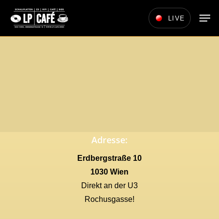
Skip
Men
LIVE
to
main
content
Adresse:
Erdbergstraße 10
1030 Wien
Direkt an der U3
Rochusgasse!