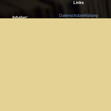
Links
Datenschutzerklärung
Inhaber:
Es gelten die
AGB
Nachhaltigkeit CSR
Kay Burki
Erdbergstr. 10/3
Feedback
1030 Wien
Bitte senden Sie uns Ihre Ideen,
UID: AT U67122678
Fehlerberichte und Anregungen!
Jedes Feedback ist für uns sehr
Impressum:
wichtig und wird von uns sehr
WKO Wien
geschätzt.
Part of the network: