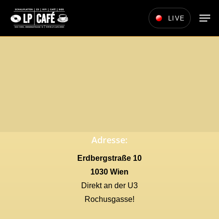
Skip
Men
LIVE
to
main
content
Adresse:
Erdbergstraße 10
1030 Wien
Direkt an der U3
Rochusgasse!