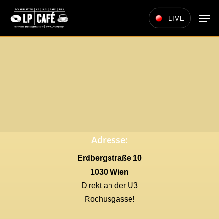
Skip
Men
LIVE
to
main
content
Adresse:
Erdbergstraße 10
1030 Wien
Direkt an der U3
Rochusgasse!