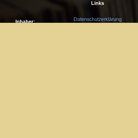
Links
Datenschutzerklärung
Inhaber:
Es gelten die
AGB
Nachhaltigkeit CSR
Kay Burki
Erdbergstr. 10/3
Feedback
1030 Wien
Bitte senden Sie uns Ihre Ideen,
UID: AT U67122678
Fehlerberichte und Anregungen!
Jedes Feedback ist für uns sehr
Impressum:
wichtig und wird von uns sehr
WKO Wien
geschätzt.
Part of the network: