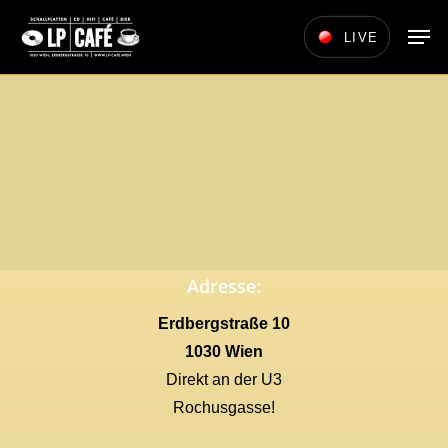
Skip
Men
LIVE
to
main
content
Adresse:
Erdbergstraße 10
1030 Wien
Direkt an der U3
Rochusgasse!