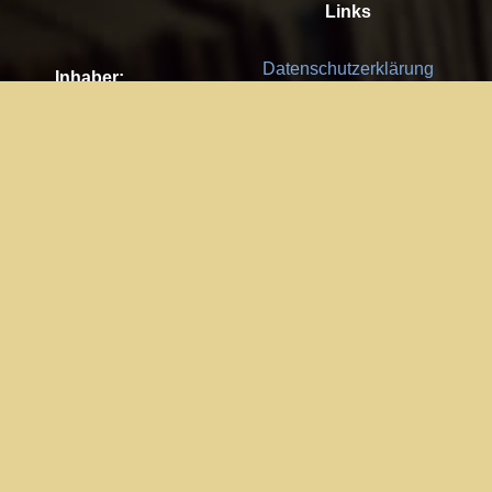
Links
Datenschutzerklärung
Inhaber:
Es gelten die
AGB
Nachhaltigkeit CSR
Kay Burki
Erdbergstr. 10/3
Feedback
1030 Wien
Bitte senden Sie uns Ihre Ideen,
UID: AT U67122678
Fehlerberichte und Anregungen!
Jedes Feedback ist für uns sehr
Impressum:
wichtig und wird von uns sehr
WKO Wien
geschätzt.
Part of the network: