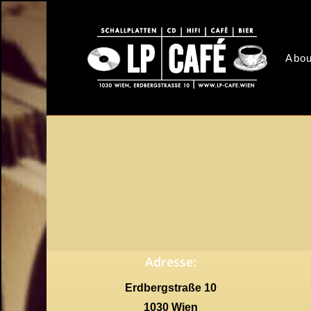
Skip
to
main
Abou
content
Adresse:
Erdbergstraße 10
1030 Wien