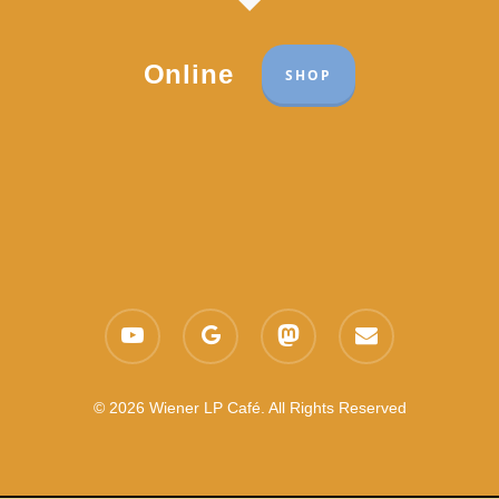
Online
SHOP
Part of the network:
Links
youtube
google-
mastodon
email
Datenschutzerklärung
plus
Es gelten die
AGB
Nachhaltigkeit CSR
© 2026 Wiener LP Café. All Rights Reserved
Feedback