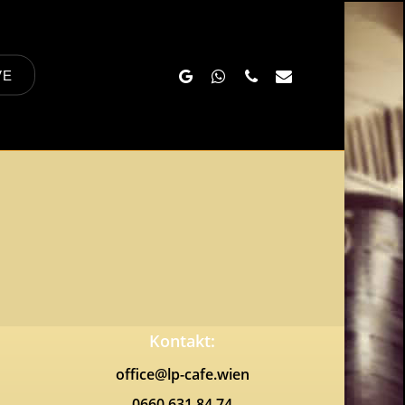
Google-
Whatsapp
Phone
Email
VE
Plus
Kontakt:
office@lp-cafe.wien
0660 631 84 74