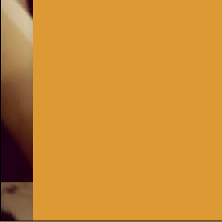
Inhaber:
Kay Burki
Erdbergstr. 10/3
1030 Wien
UID: AT U67122678