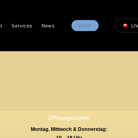
t
Services
News
SHOP
LI
Öffnungszeiten:
Montag, Mittwoch & Donnerstag:
10 – 18 Uhr