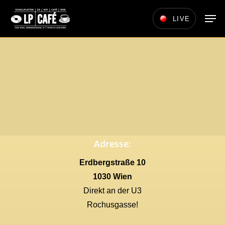
Skip
Men
LIVE
to
main
content
Adresse:
Erdbergstraße 10
1030 Wien
Direkt an der U3
Rochusgasse!