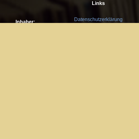
Links
Datenschutzerklärung
Inhaber:
Es gelten die
AGB
Nachhaltigkeit CSR
Kay Burki
Erdbergstr. 10/3
Feedback
1030 Wien
Bitte senden Sie uns Ihre Ideen,
UID: AT U67122678
Fehlerberichte und Anregungen!
Jedes Feedback ist für uns sehr
Impressum:
wichtig und wird von uns sehr
WKO Wien
geschätzt.
Part of the network: