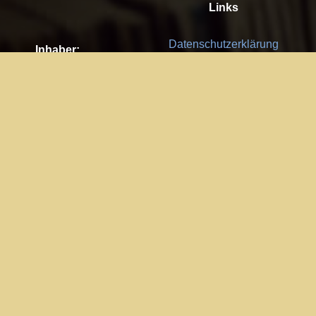
Links
Datenschutzerklärung
Inhaber:
Es gelten die
AGB
Nachhaltigkeit CSR
Kay Burki
Erdbergstr. 10/3
Feedback
1030 Wien
Bitte senden Sie uns Ihre Ideen,
UID: AT U67122678
Fehlerberichte und Anregungen!
Jedes Feedback ist für uns sehr
Impressum:
wichtig und wird von uns sehr
WKO Wien
geschätzt.
Part of the network: