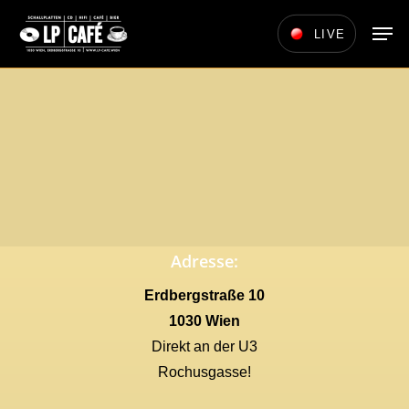
Skip
Men
LIVE
to
main
content
Adresse:
Erdbergstraße 10
1030 Wien
Direkt an der U3
Rochusgasse!