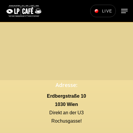
Skip
Men
LIVE
to
main
content
Adresse:
Erdbergstraße 10
1030 Wien
Direkt an der U3
Rochusgasse!