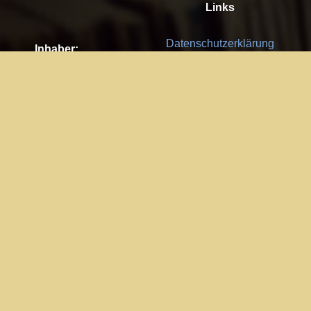
Links
Datenschutzerklärung
Inhaber:
Es gelten die
AGB
Nachhaltigkeit CSR
Kay Burki
Erdbergstr. 10/3
Feedback
1030 Wien
Bitte senden Sie uns Ihre Ideen,
UID: AT U67122678
Fehlerberichte und Anregungen!
Jedes Feedback ist für uns sehr
Impressum:
wichtig und wird von uns sehr
WKO Wien
geschätzt.
Part of the network: