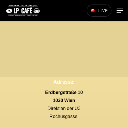
Skip
Men
LIVE
to
main
content
Adresse:
Erdbergstraße 10
1030 Wien
Direkt an der U3
Rochusgasse!