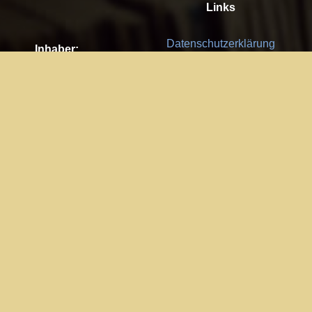
Links
Datenschutzerklärung
Inhaber:
Es gelten die
AGB
Nachhaltigkeit CSR
Kay Burki
Erdbergstr. 10/3
Feedback
1030 Wien
Bitte senden Sie uns Ihre Ideen,
UID: AT U67122678
Fehlerberichte und Anregungen!
Jedes Feedback ist für uns sehr
Impressum:
wichtig und wird von uns sehr
WKO Wien
geschätzt.
Part of the network: