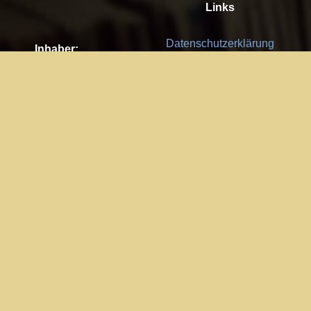
Links
Datenschutzerklärung
Inhaber:
Es gelten die
AGB
Nachhaltigkeit CSR
Kay Burki
Erdbergstr. 10/3
Feedback
1030 Wien
Bitte senden Sie uns Ihre Ideen,
UID: AT U67122678
Fehlerberichte und Anregungen!
Jedes Feedback ist für uns sehr
Impressum:
wichtig und wird von uns sehr
WKO Wien
geschätzt.
Part of the network: