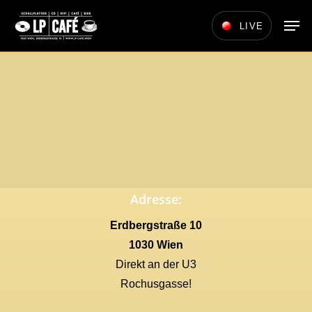
Skip
Men
LIVE
to
main
content
Adresse:
Erdbergstraße 10
1030 Wien
Direkt an der U3
Rochusgasse!