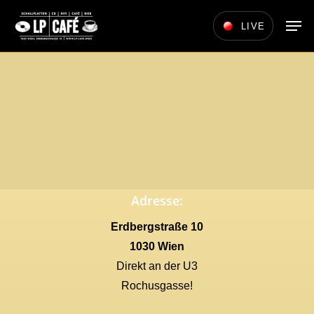
Skip
Men
LIVE
to
main
content
Adresse:
Erdbergstraße 10
1030 Wien
Direkt an der U3
Rochusgasse!