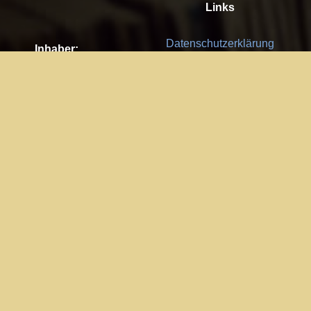
Links
Datenschutzerklärung
Inhaber:
Es gelten die
AGB
Nachhaltigkeit CSR
Kay Burki
Erdbergstr. 10/3
Feedback
1030 Wien
Bitte senden Sie uns Ihre Ideen,
UID: AT U67122678
Fehlerberichte und Anregungen!
Jedes Feedback ist für uns sehr
Impressum:
wichtig und wird von uns sehr
WKO Wien
geschätzt.
Part of the network: