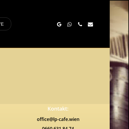
Google-
Whatsapp
Phone
Email
VE
Plus
Kontakt:
office@lp-cafe.wien
0660 631 84 74