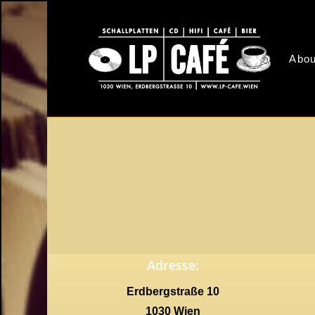
Skip
to
main
Abou
content
Adresse:
Erdbergstraße 10
1030 Wien