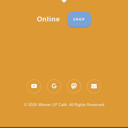
Online
SHOP
Part of the network:
Links
youtube
google-
mastodon
email
Datenschutzerklärung
plus
Es gelten die
AGB
Nachhaltigkeit CSR
© 2026 Wiener LP Café. All Rights Reserved
Feedback