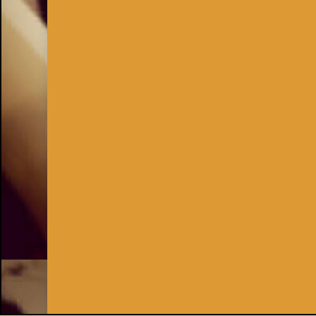
Inhaber:
Kay Burki
Erdbergstr. 10/3
1030 Wien
UID: AT U67122678