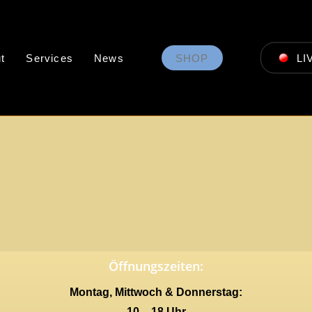
t
Services
News
SHOP
LI
Öffnungszeiten:
Montag, Mittwoch & Donnerstag:
10 – 18 Uhr