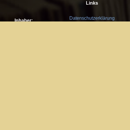
Links
Datenschutzerklärung
Inhaber:
Es gelten die
AGB
Nachhaltigkeit CSR
Kay Burki
Erdbergstr. 10/3
Feedback
1030 Wien
Bitte senden Sie uns Ihre Ideen,
UID: AT U67122678
Fehlerberichte und Anregungen!
Jedes Feedback ist für uns sehr
Impressum:
wichtig und wird von uns sehr
WKO Wien
geschätzt.
Part of the network: