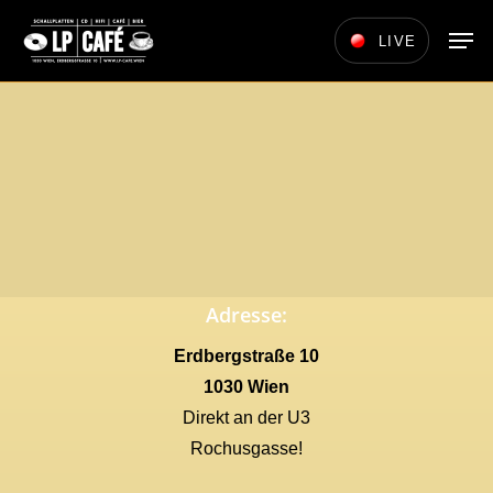
Skip
Men
LIVE
to
main
content
Adresse:
Erdbergstraße 10
1030 Wien
Direkt an der U3
Rochusgasse!