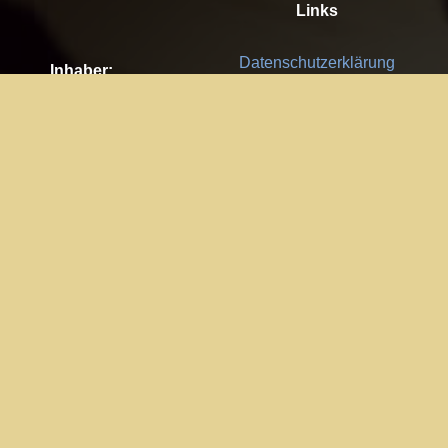
Links
Datenschutzerklärung
Inhaber:
Es gelten die
AGB
Nachhaltigkeit CSR
Kay Burki
Erdbergstr. 10/3
Feedback
1030 Wien
Bitte senden Sie uns Ihre Ideen,
UID: AT U67122678
Fehlerberichte und Anregungen!
Jedes Feedback ist für uns sehr
Impressum:
wichtig und wird von uns sehr
WKO Wien
geschätzt.
Part of the network: