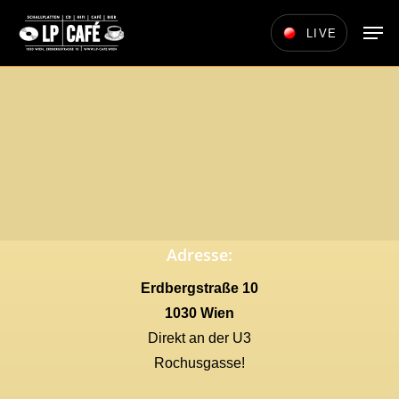
Skip
Men
LIVE
to
main
content
Adresse:
Erdbergstraße 10
1030 Wien
Direkt an der U3
Rochusgasse!