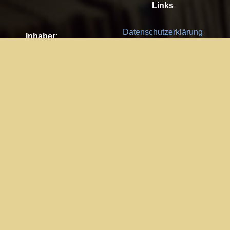
Links
Datenschutzerklärung
Inhaber:
Es gelten die
AGB
Nachhaltigkeit CSR
Kay Burki
Erdbergstr. 10/3
Feedback
1030 Wien
Bitte senden Sie uns Ihre Ideen,
UID: AT U67122678
Fehlerberichte und Anregungen!
Jedes Feedback ist für uns sehr
Impressum:
wichtig und wird von uns sehr
WKO Wien
geschätzt.
Part of the network: