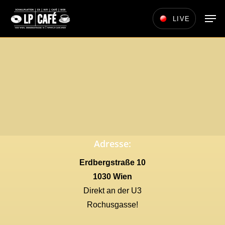
Skip
Men
LIVE
to
main
content
Adresse:
Erdbergstraße 10
1030 Wien
Direkt an der U3
Rochusgasse!