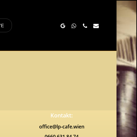
Google-
Whatsapp
Phone
Email
VE
Plus
Kontakt:
office@lp-cafe.wien
0660 631 84 74