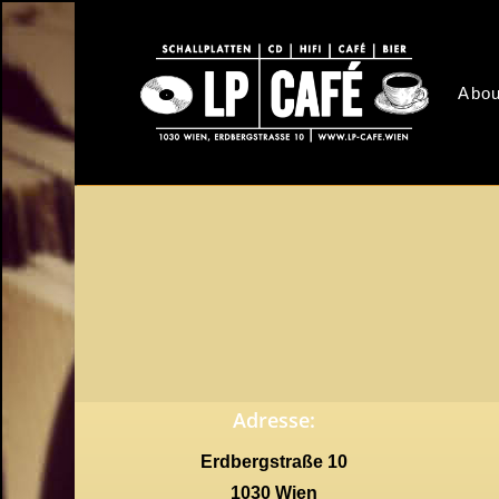
Skip
to
main
Abou
content
Adresse:
Erdbergstraße 10
1030 Wien