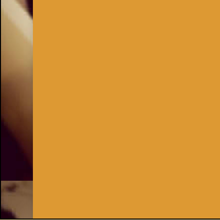
Inhaber:
Kay Burki
Erdbergstr. 10/3
1030 Wien
UID: AT U67122678