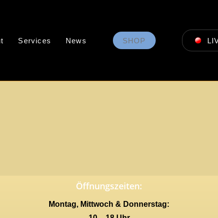
t
Services
News
SHOP
LI
Öffnungszeiten:
Montag, Mittwoch & Donnerstag:
10 – 18 Uhr