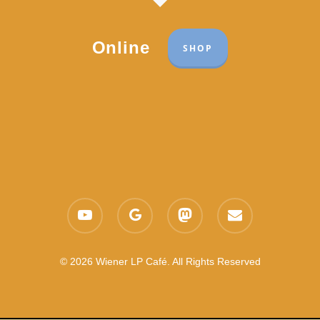
Online
SHOP
Part of the network:
Links
youtube
google-
mastodon
email
Datenschutzerklärung
plus
Es gelten die
AGB
Nachhaltigkeit CSR
© 2026 Wiener LP Café. All Rights Reserved
Feedback