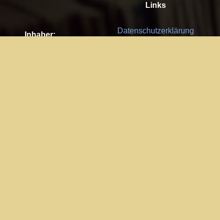
Links
Datenschutzerklärung
Inhaber:
Es gelten die
AGB
Nachhaltigkeit CSR
Kay Burki
Erdbergstr. 10/3
Feedback
1030 Wien
Bitte senden Sie uns Ihre Ideen,
UID: AT U67122678
Fehlerberichte und Anregungen!
Jedes Feedback ist für uns sehr
Impressum:
wichtig und wird von uns sehr
WKO Wien
geschätzt.
Part of the network: