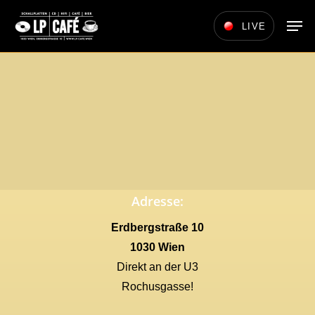
Skip
Men
LIVE
to
main
content
Adresse:
Erdbergstraße 10
1030 Wien
Direkt an der U3
Rochusgasse!