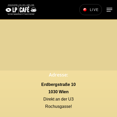
Skip
Men
LIVE
to
main
content
Adresse:
Erdbergstraße 10
1030 Wien
Direkt an der U3
Rochusgasse!