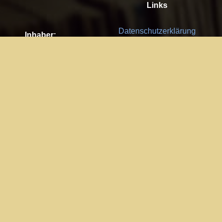
Links
Datenschutzerklärung
Inhaber:
Es gelten die
AGB
Nachhaltigkeit CSR
Kay Burki
Erdbergstr. 10/3
Feedback
1030 Wien
Bitte senden Sie uns Ihre Ideen,
UID: AT U67122678
Fehlerberichte und Anregungen!
Jedes Feedback ist für uns sehr
Impressum:
wichtig und wird von uns sehr
WKO Wien
geschätzt.
Part of the network: