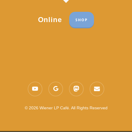
Online
SHOP
Part of the network:
Links
youtube
google-
mastodon
email
Datenschutzerklärung
plus
Es gelten die
AGB
Nachhaltigkeit CSR
© 2026 Wiener LP Café. All Rights Reserved
Feedback