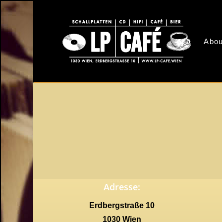
Skip
to
main
Abou
content
Adresse:
Erdbergstraße 10
1030 Wien