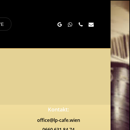
Google-
Whatsapp
Phone
Email
VE
Plus
Kontakt:
office@lp-cafe.wien
0660 631 84 74