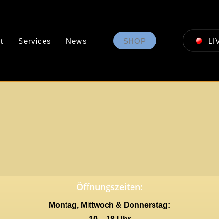
t
Services
News
SHOP
LI
Öffnungszeiten:
Montag, Mittwoch & Donnerstag:
10 – 18 Uhr