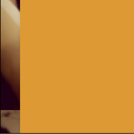
Inhaber:
Kay Burki
Erdbergstr. 10/3
1030 Wien
UID: AT U67122678