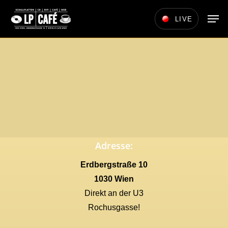
Skip
Men
LIVE
to
main
content
Adresse:
Erdbergstraße 10
1030 Wien
Direkt an der U3
Rochusgasse!