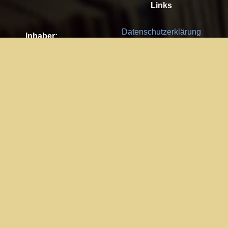
Links
Datenschutzerklärung
Inhaber:
Es gelten die
AGB
Nachhaltigkeit CSR
Kay Burki
Erdbergstr. 10/3
Feedback
1030 Wien
Bitte senden Sie uns Ihre Ideen,
UID: AT U67122678
Fehlerberichte und Anregungen!
Jedes Feedback ist für uns sehr
Impressum:
wichtig und wird von uns sehr
WKO Wien
geschätzt.
Part of the network: