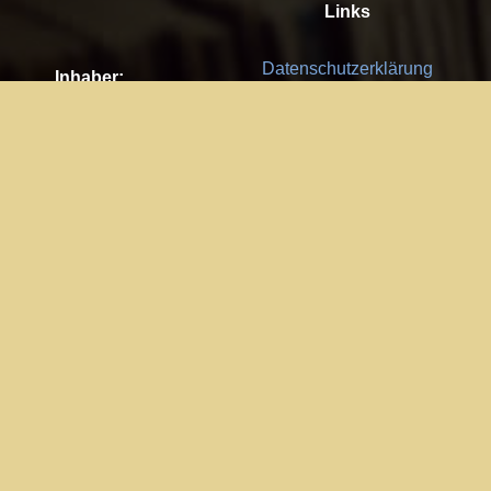
Links
Datenschutzerklärung
Inhaber:
Es gelten die
AGB
Nachhaltigkeit CSR
Kay Burki
Erdbergstr. 10/3
Feedback
1030 Wien
Bitte senden Sie uns Ihre Ideen,
UID: AT U67122678
Fehlerberichte und Anregungen!
Jedes Feedback ist für uns sehr
Impressum:
wichtig und wird von uns sehr
WKO Wien
geschätzt.
Part of the network: