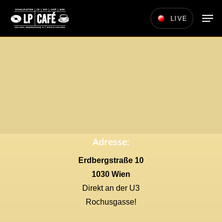
Skip
Men
LIVE
to
main
content
Adresse:
Erdbergstraße 10
1030 Wien
Direkt an der U3
Rochusgasse!