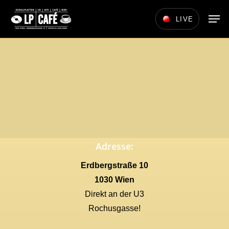
Skip
Men
LIVE
to
main
content
Adresse:
Erdbergstraße 10
1030 Wien
Direkt an der U3
Rochusgasse!