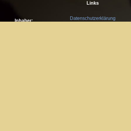
Links
Datenschutzerklärung
Inhaber:
Es gelten die
AGB
Nachhaltigkeit CSR
Kay Burki
Erdbergstr. 10/3
Feedback
1030 Wien
Bitte senden Sie uns Ihre Ideen,
UID: AT U67122678
Fehlerberichte und Anregungen!
Jedes Feedback ist für uns sehr
Impressum:
wichtig und wird von uns sehr
WKO Wien
geschätzt.
Part of the network: