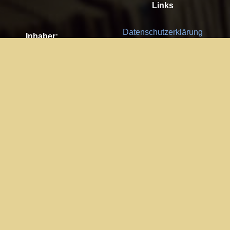
Links
Datenschutzerklärung
Inhaber:
Es gelten die
AGB
Nachhaltigkeit CSR
Kay Burki
Erdbergstr. 10/3
Feedback
1030 Wien
Bitte senden Sie uns Ihre Ideen,
UID: AT U67122678
Fehlerberichte und Anregungen!
Jedes Feedback ist für uns sehr
Impressum:
wichtig und wird von uns sehr
WKO Wien
geschätzt.
Part of the network: