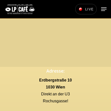
Skip
Men
LIVE
to
main
content
Adresse:
Erdbergstraße 10
1030 Wien
Direkt an der U3
Rochusgasse!