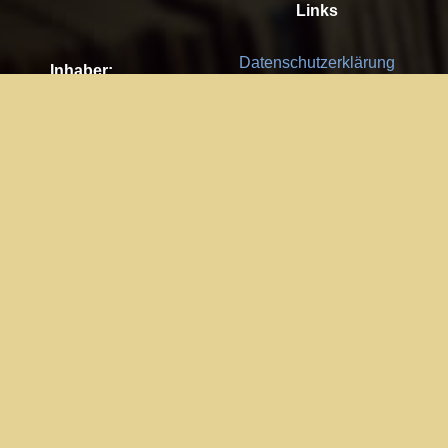
Links
Datenschutzerklärung
Inhaber:
Es gelten die
AGB
Nachhaltigkeit CSR
Kay Burki
Erdbergstr. 10/3
Feedback
1030 Wien
Bitte senden Sie uns Ihre Ideen,
UID: AT U67122678
Fehlerberichte und Anregungen!
Jedes Feedback ist für uns sehr
Impressum:
wichtig und wird von uns sehr
WKO Wien
geschätzt.
Part of the network: