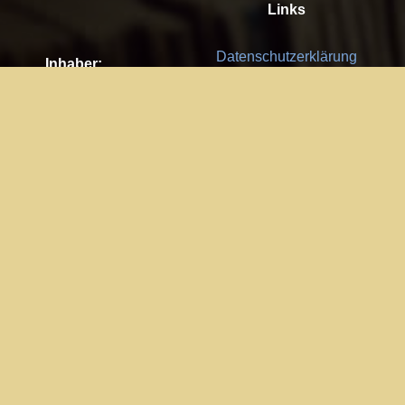
Links
Datenschutzerklärung
Inhaber:
Es gelten die
AGB
Nachhaltigkeit CSR
Kay Burki
Erdbergstr. 10/3
Feedback
1030 Wien
Bitte senden Sie uns Ihre Ideen,
UID: AT U67122678
Fehlerberichte und Anregungen!
Jedes Feedback ist für uns sehr
Impressum:
wichtig und wird von uns sehr
WKO Wien
geschätzt.
Part of the network: