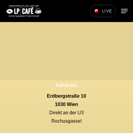
Skip
Men
LIVE
to
main
content
Adresse:
Erdbergstraße 10
1030 Wien
Direkt an der U3
Rochusgasse!