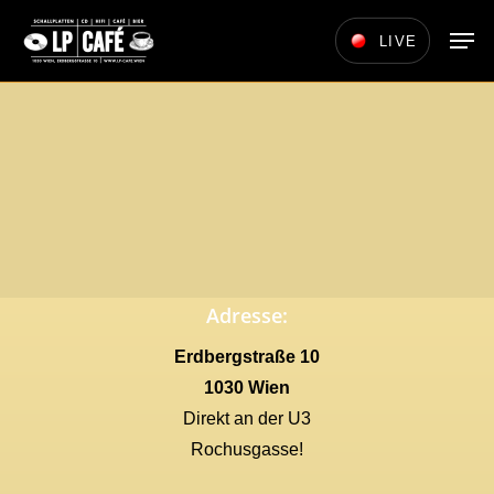
Skip
Men
LIVE
to
main
content
Adresse:
Erdbergstraße 10
1030 Wien
Direkt an der U3
Rochusgasse!