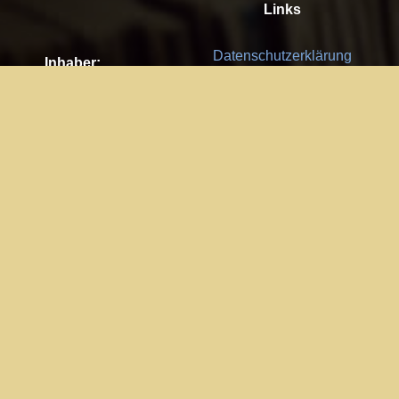
Links
Datenschutzerklärung
Inhaber:
Es gelten die
AGB
Nachhaltigkeit CSR
Kay Burki
Erdbergstr. 10/3
Feedback
1030 Wien
Bitte senden Sie uns Ihre Ideen,
UID: AT U67122678
Fehlerberichte und Anregungen!
Jedes Feedback ist für uns sehr
Impressum:
wichtig und wird von uns sehr
WKO Wien
geschätzt.
Part of the network: