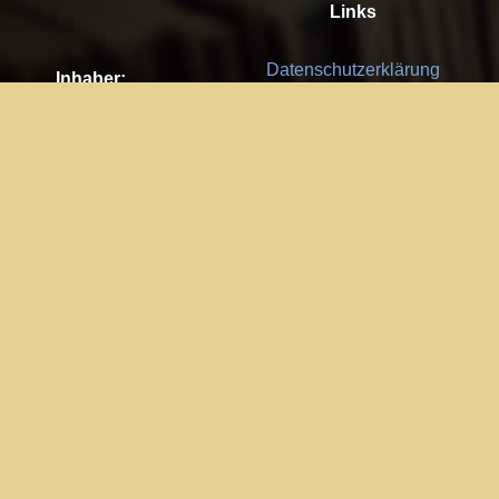
Links
Datenschutzerklärung
Inhaber:
Es gelten die
AGB
Nachhaltigkeit CSR
Kay Burki
Erdbergstr. 10/3
Feedback
1030 Wien
Bitte senden Sie uns Ihre Ideen,
UID: AT U67122678
Fehlerberichte und Anregungen!
Jedes Feedback ist für uns sehr
Impressum:
wichtig und wird von uns sehr
WKO Wien
geschätzt.
Part of the network: