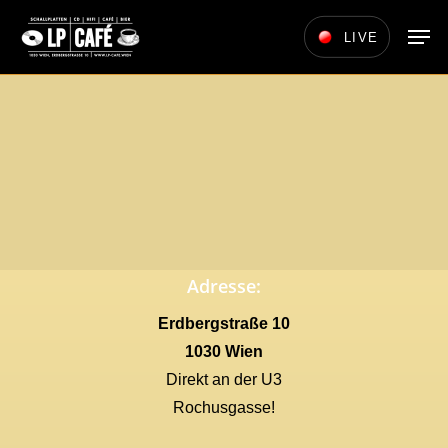
Skip
Men
LIVE
to
main
content
Adresse:
Erdbergstraße 10
1030 Wien
Direkt an der U3
Rochusgasse!