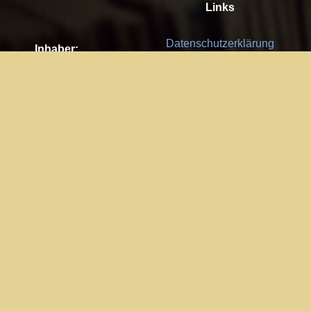
Links
Datenschutzerklärung
Inhaber:
Es gelten die
AGB
Nachhaltigkeit CSR
Kay Burki
Erdbergstr. 10/3
Feedback
1030 Wien
Bitte senden Sie uns Ihre Ideen,
UID: AT U67122678
Fehlerberichte und Anregungen!
Jedes Feedback ist für uns sehr
Impressum:
wichtig und wird von uns sehr
WKO Wien
geschätzt.
Part of the network: