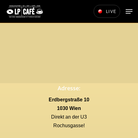
Skip
Men
LIVE
to
main
content
Adresse:
Erdbergstraße 10
1030 Wien
Direkt an der U3
Rochusgasse!